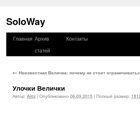
SoloWay
Главная
Архив
Контакты
Перейти
статей
к
содержимому
←
Неизвестная Величка: почему не стоит ограничивать
Улочки Велички
Автор:
Alex
|
Опубликовано
06.09.2015
|
Полный размер:
181