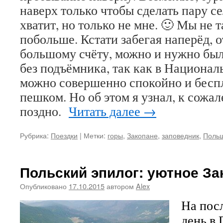
наверх только чтобы сделать пару се
хватит, но только не мне. 🙂 Мы не 
побольше. Кстати забегая наперёд, о
большому счёту, можно и нужно бы
без подъёмника, так как в Национал
можно совершенно спокойно и беспл
пешком. Но об этом я узнал, к сожа
поздно.
Читать далее
→
Рубрика:
Поездки
|
Метки:
горы
,
Закопане
,
заповедник
,
Поль
Польский эпилог: уютное За
Опубликовано
17.10.2015
автором
Alex
На пос
день в 