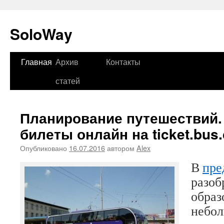
SoloWay
Главная
Архив
Контакты
Перейти
статей
к
содержимому
Планирование путешествий.
билеты онлайн на ticket.bus
Опубликовано
16.07.2016
автором
Alex
В
пре
разоб
образ
небол