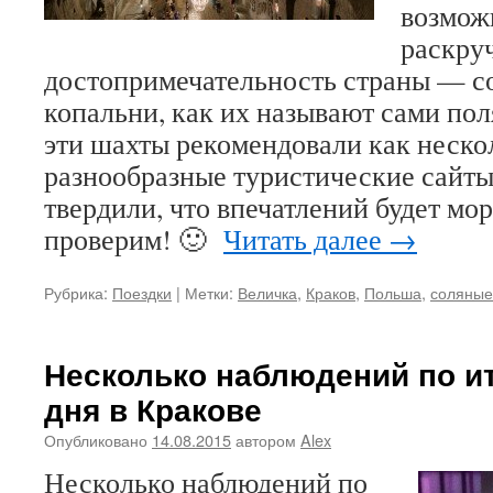
возмож
раскру
достопримечательность страны — с
копальни, как их называют сами пол
эти шахты рекомендовали как нескол
разнообразные туристические сайты.
твердили, что впечатлений будет мор
проверим! 🙂
Читать далее
→
Рубрика:
Поездки
|
Метки:
Величка
,
Краков
,
Польша
,
соляные
Несколько наблюдений по и
дня в Кракове
Опубликовано
14.08.2015
автором
Alex
Несколько наблюдений по