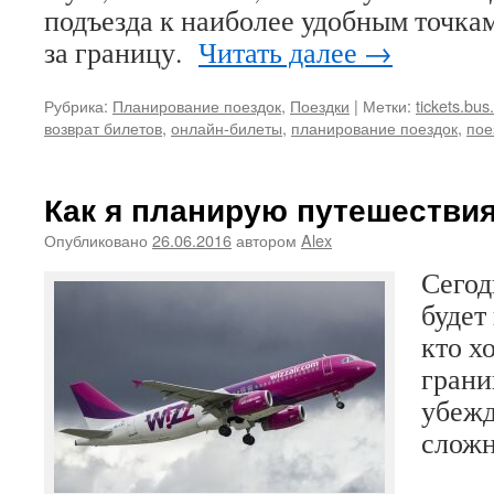
подъезда к наиболее удобным точка
за границу.
Читать далее
→
Рубрика:
Планирование поездок
,
Поездки
|
Метки:
tickets.bu
возврат билетов
,
онлайн-билеты
,
планирование поездок
,
пое
Как я планирую путешествия
Опубликовано
26.06.2016
автором
Alex
Сегод
будет
кто х
грани
убежд
сложн