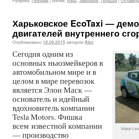
Рубрика:
Поездки
|
Метки:
горы
,
Закопане
,
Польша
|
Оставит
Харьковское EcoTaxi — демо
двигателей внутреннего сго
Опубликовано
18.09.2015
автором
Alex
Сегодня одним из
основных ньюзмейкеров в
автомобильном мире и в
целом в мире перевозок
является Элон Маск —
основатель и идейный
вдохновитель компании
Tesla Motors. Фишка
всем известной компании
Nissal Lea
— производство