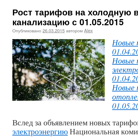
Рост тарифов на холодную 
канализацию с 01.05.2015
Опубликовано
26.03.2015
автором
Alex
Новые 
01.04.2
Новые 
электр
01.04.2
Новые 
отоплен
01.05.2
Вслед за объявлением новых тарифо
электроэнергию
Национальная комис