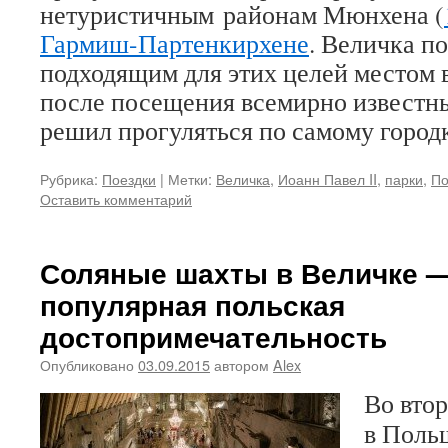
нетуристичным районам Мюнхена (
Гармиш-Партенкирхене
. Величка п
подходящим для этих целей местом 
после посещения всемирно известн
решил прогуляться по самому горо
Рубрика:
Поездки
|
Метки:
Величка
,
Иоанн Павел II
,
парки
,
П
Оставить комментарий
Соляные шахты в Величке 
популярная польская
достопримечательность
Опубликовано
03.09.2015
автором
Alex
Во вто
в Поль