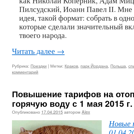
как Николай Коперник, Адам Ми
Пилсудский, Иоанн Павел II. Мне
идея, такой формат: собрать в одн
которые сделали значительный вк
твоего народа.
Читать далее
→
Рубрика:
Поездки
|
Метки:
Краков
,
парк Йордана
,
Польша
,
сп
комментарий
Повышение тарифов на отоп
горячую воду с 1 мая 2015 г.
Опубликовано
17.04.2015
автором
Alex
Новые 
01.04.2