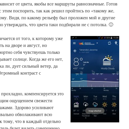
зависит от цвета, якобы все маршруты равнозначные. Готов
с этим поспорить, так как решил пройтись по «такому же,
ому. Видя, по какому рельефу был проложен мой и другие
 утверждать, что цвета таки подбирали не с потолка. 🙂
чается от того, к которому уже
ь на дворе и август, но
ортно себя чувствуешь только
дывает солнце. Когда же его нет,
ка ли, дует сильный ветер, да
Огромный контраст с
о прохладно, компенсируется это
ющим ощущением свежести
зажами. Здорово усиливают
уквально обволакивают всю
к тому, что в каждый отдельно
тель будет видеть совершенно