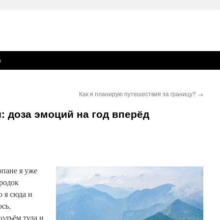
ы
Как я планирую путешествия за границу?
→
: доза эмоций на год вперёд
опане я уже
родок
о я сюда и
ось,
одъём туда и