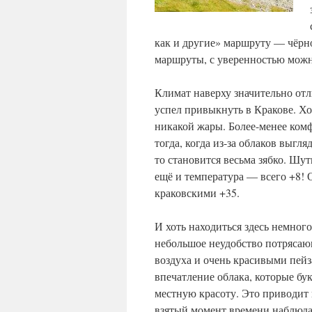
как и другие» маршруту — чёрн
маршруты, с уверенностью можно
Климат наверху значительно отли
успел привыкнуть в Кракове. Хот
никакой жары. Более-менее комф
тогда, когда из-за облаков выгля
то становится весьма зябко. Шут
ещё и температура — всего +8! 
краковскими +35.
И хоть находиться здесь немног
небольшое неудобство потряса
воздуха и очень красивыми пей
впечатление облака, которые б
местную красоту. Это приводит 
взятый момент времени наблюда