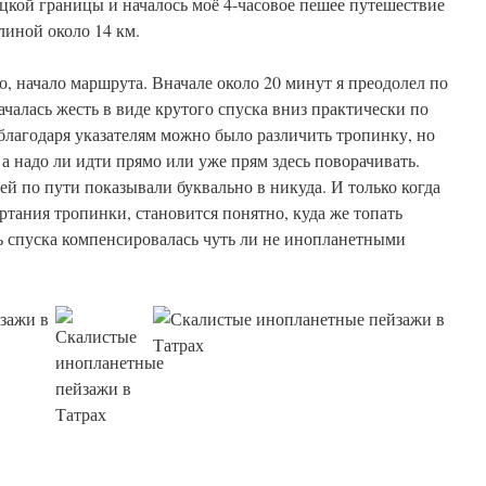
цкой границы и началось моё 4-часовое пешее путешествие
линой около 14 км.
, начало маршрута. Вначале около 20 минут я преодолел по
ачалась жесть в виде крутого спуска вниз практически по
 благодаря указателям можно было различить тропинку, но
 а надо ли идти прямо или уже прям здесь поворачивать.
лей по пути показывали буквально в никуда. И только когда
тания тропинки, становится понятно, куда же топать
ь спуска компенсировалась чуть ли не инопланетными