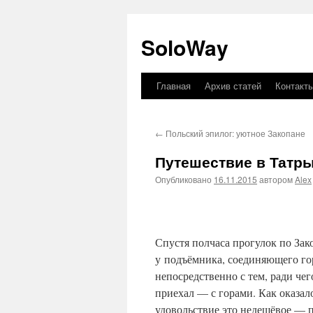
SoloWay
Главная
Архив статей
Контакт
Перейти
к
←
Польский эпилог: уютное Закопане
содержимому
Путешествие в Татры
Опубликовано
16.11.2015
автором
Alex
Спустя полчаса прогулок по Зак
у подъёмника, соединяющего го
непосредственно с тем, ради чег
приехал — с горами. Как оказал
удовольствие это недешёвое — п