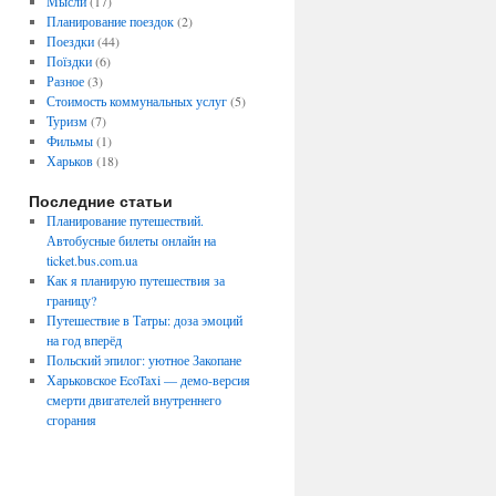
Мысли
(17)
Планирование поездок
(2)
Поездки
(44)
Поїздки
(6)
Разное
(3)
Стоимость коммунальных услуг
(5)
Туризм
(7)
Фильмы
(1)
Харьков
(18)
Последние статьи
Планирование путешествий.
Автобусные билеты онлайн на
ticket.bus.com.ua
Как я планирую путешествия за
границу?
Путешествие в Татры: доза эмоций
на год вперёд
Польский эпилог: уютное Закопане
Харьковское EcoTaxi — демо-версия
смерти двигателей внутреннего
сгорания