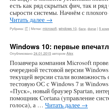
есть как ряд скрытых фич, так и ряд
сырости системы. Начнём с плохог
Читать далее
→
Рубрика:
IT
|
Метки:
microsoft
,
windows 10
,
баги
,
фичи
|
5 ком
Windows 10: первые впечат
Опубликовано
24.01.2015
автором
Alex
Позавчера компания Microsoft пров
очередной тестовой версии Windows
текущей версии стали возможность 
тестовую ОС с Windows 7 и Windows 
«Пуск», новый браузер Spartan, инт
помощник Cortana (управление сис
голоса), а …
Читать далее
→