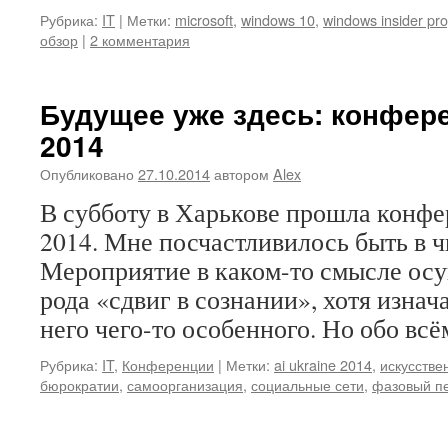
Рубрика:
IT
|
Метки:
microsoft
,
windows 10
,
windows insider pr
обзор
|
2 комментария
Будущее уже здесь: конфере
2014
Опубликовано
27.10.2014
автором
Alex
В субботу в Харькове прошла конфе
2014. Мне посчастливилось быть в ч
Мероприятие в каком-то смысле осу
рода «сдвиг в сознании», хотя изнач
него чего-то особенного. Но обо всё
Рубрика:
IT
,
Конференции
|
Метки:
ai ukraine 2014
,
искусстве
бюрократии
,
самоорганизация
,
социальные сети
,
фазовый п