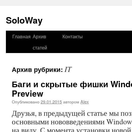
SoloWay
Главная
Архив
Контакты
Перейти
статей
к
содержимому
IT
Архив рубрики:
Баги и скрытые фишки Windo
Preview
Опубликовано
29.01.2015
автором
Alex
Друзья, в предыдущей статье мы по
основными нововведениями Windows 
на виду. С момента установки новой