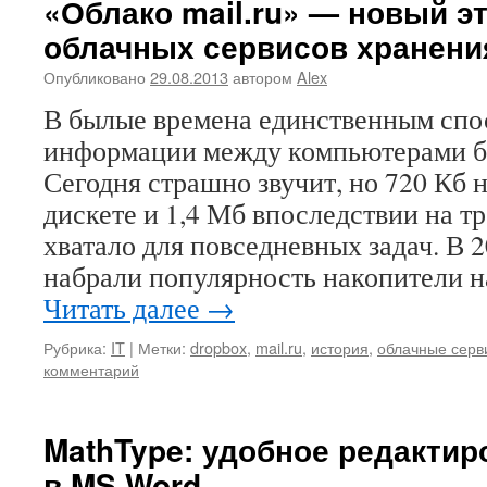
«Облако mail.ru» — новый э
облачных сервисов хранени
Опубликовано
29.08.2013
автором
Alex
В былые времена единственным спо
информации между компьютерами б
Сегодня страшно звучит, но 720 Кб
дискете и 1,4 Мб впоследствии на 
хватало для повседневных задач. В 
набрали популярность накопители 
Читать далее
→
Рубрика:
IT
|
Метки:
dropbox
,
mail.ru
,
история
,
облачные серв
комментарий
MathType: удобное редакти
в MS Word