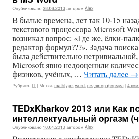
Опубликовано
28.06.2013
автором
Alex
В былые времена, лет так 10-15 наза
текстового процессора Microsoft Wo
возникал вопрос: «Где же, ёлки-пал
редактор формул???». Задача поиск
была действительно нетривиальной, 
Microsoft явно недооценили количес
физиков, учёных, …
Читать далее
→
Рубрика:
IT
|
Метки:
mathtype
,
word
,
редактор формул
|
4 ко
TEDxKharkov 2013 или Как п
интеллектуальный оргазм (ч
Опубликовано
10.04.2013
автором
Alex
Впечатления о конференции TEDxKhar