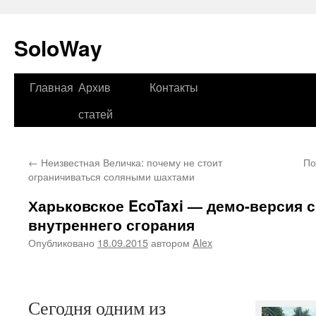
SoloWay
Главная
Архив
Контакты
Перейти
статей
к
содержимому
←
Неизвестная Величка: почему не стоит
По
ограничиваться соляными шахтами
Харьковское EcoTaxi — демо-версия 
внутреннего сгорания
Опубликовано
18.09.2015
автором
Alex
Сегодня одним из