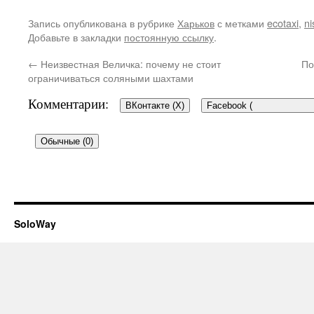
Запись опубликована в рубрике
Харьков
с метками
ecotaxi
,
ni
Добавьте в закладки
постоянную ссылку
.
←
Неизвестная Величка: почему не стоит
По
ограничиваться соляными шахтами
Комментарии:
ВКонтакте (
X
)
Facebook (
Обычные (0)
Добавить комментарий
SoloWay
Ваш e-mail не будет опубликован.
Об
*
помечены
Комментарий