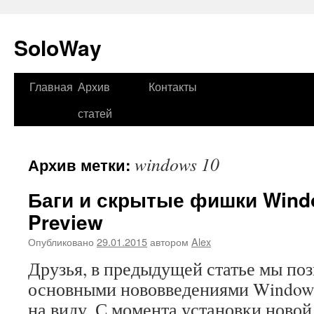
SoloWay
Главная
Архив
Контакты
Перейти
статей
к
содержимому
windows 10
Архив метки:
Баги и скрытые фишки Windo
Preview
Опубликовано
29.01.2015
автором
Alex
Друзья, в предыдущей статье мы по
основными нововведениями Windows 
на виду. С момента установки новой