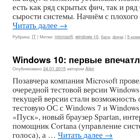
есть как ряд скрытых фич, так и ряд
сырости системы. Начнём с плохог
Читать далее
→
Рубрика:
IT
|
Метки:
microsoft
,
windows 10
,
баги
,
фичи
|
5 ком
Windows 10: первые впечат
Опубликовано
24.01.2015
автором
Alex
Позавчера компания Microsoft пров
очередной тестовой версии Windows
текущей версии стали возможность 
тестовую ОС с Windows 7 и Windows 
«Пуск», новый браузер Spartan, инт
помощник Cortana (управление сис
голоса), а …
Читать далее
→