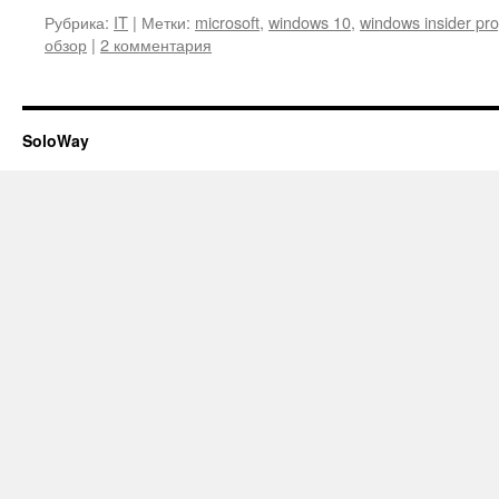
Рубрика:
IT
|
Метки:
microsoft
,
windows 10
,
windows insider pr
обзор
|
2 комментария
SoloWay