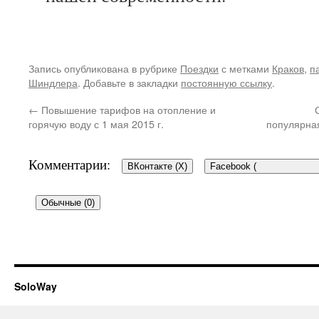
Запись опубликована в рубрике
Поездки
с метками
Краков
,
п
Шиндлера
. Добавьте в закладки
постоянную ссылку
.
←
Повышение тарифов на отопление и
горячую воду с 1 мая 2015 г.
популярна
Комментарии:
ВКонтакте (
X
)
Facebook (
Обычные (0)
Добавить комментарий
SoloWay