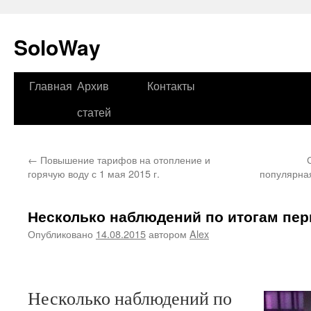
SoloWay
Главная
Архив
Контакты
Перейти
статей
к
содержимому
←
Повышение тарифов на отопление и
горячую воду с 1 мая 2015 г.
популярна
Несколько наблюдений по итогам пер
Опубликовано
14.08.2015
автором
Alex
Несколько наблюдений по