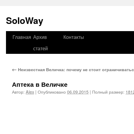
SoloWay
Главная
Архив
Контакты
Перейти
статей
к
содержимому
←
Неизвестная Величка: почему не стоит ограничивать
Аптека в Величке
Автор:
Alex
|
Опубликовано
06.09.2015
|
Полный размер:
181