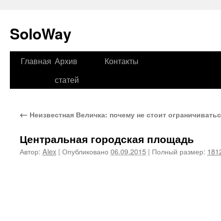
SoloWay
Главная
Архив
Контакты
Перейти
статей
к
содержимому
←
Неизвестная Величка: почему не стоит ограничивать
Центральная городская площадь
Автор:
Alex
|
Опубликовано
06.09.2015
|
Полный размер:
181