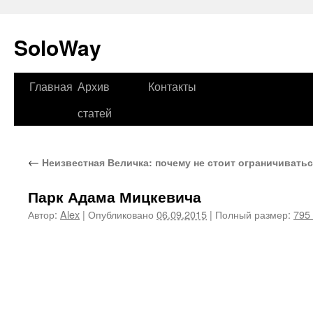
SoloWay
Главная
Архив
Контакты
Перейти
статей
к
содержимому
←
Неизвестная Величка: почему не стоит ограничивать
Парк Адама Мицкевича
Автор:
Alex
|
Опубликовано
06.09.2015
|
Полный размер:
795