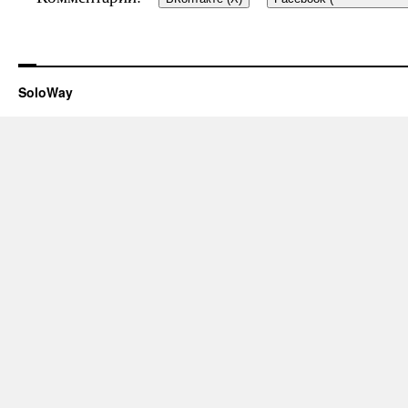
SoloWay
Добавить комментар
Ваш e-mail не будет опубл
*
помечены
Комментарий