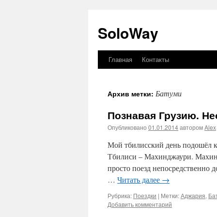
SoloWay
Главная
Контакты
Перейти
к
Батуми
Архив метки:
содержимому
Познавая Грузию. Н
Опубликовано
01.01.2014
автором
Alex
Мой тбилисский день подошёл к 
Тбилиси – Махинджаури. Махиндж
просто поезд непосредственно до
…
Читать далее
→
Рубрика:
Поездки
|
Метки:
Аджария
,
Ба
Добавить комментарий