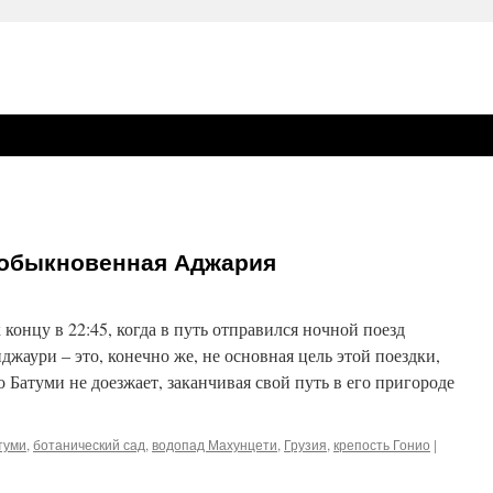
еобыкновенная Аджария
концу в 22:45, когда в путь отправился ночной поезд
аури – это, конечно же, не основная цель этой поездки,
 Батуми не доезжает, заканчивая свой путь в его пригороде
туми
,
ботанический сад
,
водопад Махунцети
,
Грузия
,
крепость Гонио
|