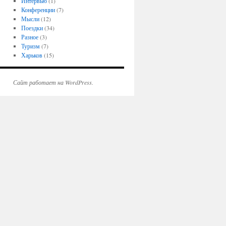
Интервью
(1)
Конференции
(7)
Мысли
(12)
Поездки
(34)
Разное
(3)
Туризм
(7)
Харьков
(15)
Сайт работает на WordPress.