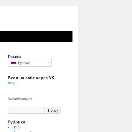
Языки
Русский
Вход на сайт через VK
Вход
ВойтиВКонтакте
Рубрики
IT
(6)