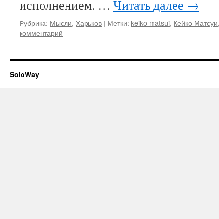
исполнением. …
Читать далее
→
Рубрика:
Мысли
,
Харьков
|
Метки:
keiko matsui
,
Кейко Матсуи
комментарий
SoloWay