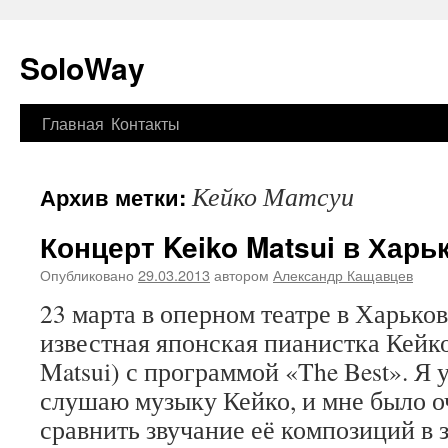
SoloWay
Главная
Контакты
Перейти
к
Кейко Матсуи
Архив метки:
содержимому
Концерт Keiko Matsui в Харь
Опубликовано
29.03.2013
автором
Александр Кащавцев
23 марта в оперном театре в Харько
известная японская пианистка Кейк
Matsui) с программой «The Best». Я 
слушаю музыку Кейко, и мне было о
сравнить звучание её композиций в 