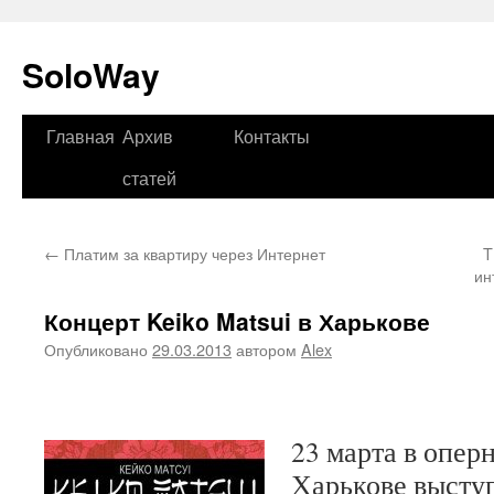
SoloWay
Главная
Архив
Контакты
Перейти
статей
к
содержимому
←
Платим за квартиру через Интернет
T
ин
Концерт Keiko Matsui в Харькове
Опубликовано
29.03.2013
автором
Alex
23 марта в оперн
Харькове высту