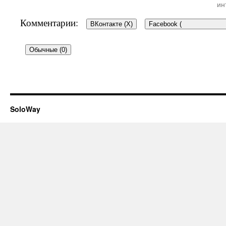
ин
Комментарии:
ВКонтакте (
X
)
Facebook (
Обычные (0)
Добавить комментарий
SoloWay
Ваш e-mail не будет опубликован.
Об
*
помечены
Комментарий