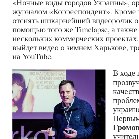
«Ночные виды городов Украины», о
журналом «Корреспондент». Кроме т
отснять шикарнейший видеоролик о
помощью того же Timelapse, а также
нескольких коммерческих проектах
выйдет видео о зимнем Харькове, т
на YouTube.
В ходе
прозвуч
качест
пробле
украин
Первым
Громо
учитель