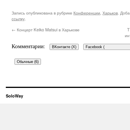
Запись опубликована в рубрике
Конференции
,
Харьков
. Доба
ссылку
.
←
Концерт Keiko Matsui в Харькове
T
ин
Комментарии:
ВКонтакте (
X
)
Facebook (
Обычные (6)
6 комментариев на «
TEDxKha
Как получить интеллектуа
SoloWay
(часть 1)
»
Bambu
говорит: