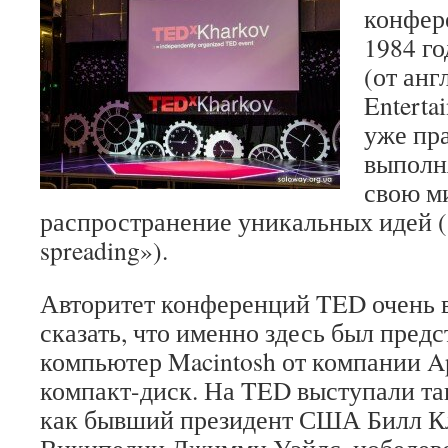
конфер
1984 г
(от анг
Enterta
уже пр
выполн
свою м
распространение уникальных идей («
spreading»).
Авторитет конференций TED очень 
сказать, что именно здесь был пред
компьютер Macintosh от компании A
компакт-диск. На TED выступали та
как бывший президент США Билл Кл