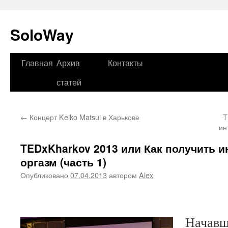
SoloWay
Главная
Архив
Контакты
Перейти
статей
к
содержимому
←
Концерт Keiko Matsui в Харькове
T
ин
TEDxKharkov 2013 или Как получить 
оргазм (часть 1)
Опубликовано
07.04.2013
автором
Alex
Начавш