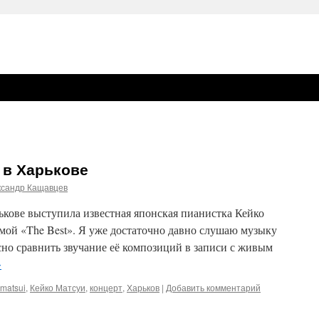
 в Харькове
ксандр Кащавцев
рькове выступила известная японская пианистка Кейко
ммой «The Best». Я уже достаточно давно слушаю музыку
сно сравнить звучание её композиций в записи с живым
→
 matsui
,
Кейко Матсуи
,
концерт
,
Харьков
|
Добавить комментарий