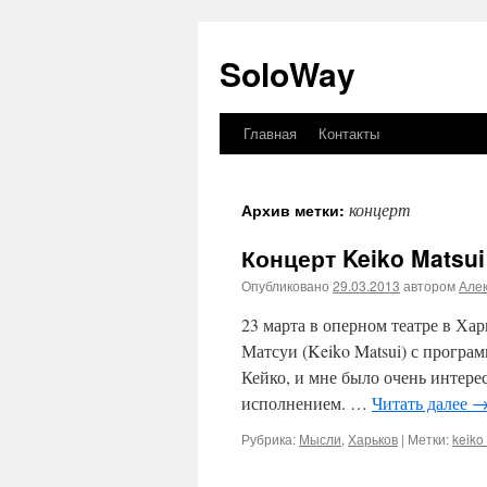
SoloWay
Главная
Контакты
Перейти
к
концерт
Архив метки:
содержимому
Концерт Keiko Matsui
Опубликовано
29.03.2013
автором
Але
23 марта в оперном театре в Ха
Матсуи (Keiko Matsui) с програ
Кейко, и мне было очень интере
исполнением. …
Читать далее
Рубрика:
Мысли
,
Харьков
|
Метки:
keiko