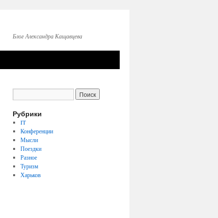
Блог Александра Кащавцева
Рубрики
IT
Конференции
Мысли
Поездки
Разное
Туризм
Харьков