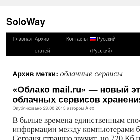
SoloWay
Главная
Архив
Контакты
Русский
Перейти
статей
(Русский)
к
содержимому
облачные сервисы
Архив метки:
«Облако mail.ru» — новый э
облачных сервисов хранени
Опубликовано
29.08.2013
автором
Alex
В былые времена единственным спо
информации между компьютерами б
Сегодня страшно звучит, но 720 Кб