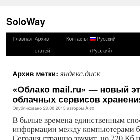
SoloWay
Главная
Архив
Контакты
Русский
Перейти
статей
(Русский)
к
содержимому
яндекс.диск
Архив метки:
«Облако mail.ru» — новый э
облачных сервисов хранени
Опубликовано
29.08.2013
автором
Alex
В былые времена единственным спо
информации между компьютерами б
Сегодня страшно звучит, но 720 Кб