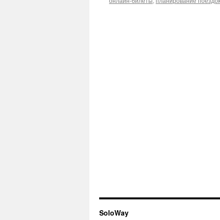
онлайн-билеты
,
планирование поездо
SoloWay