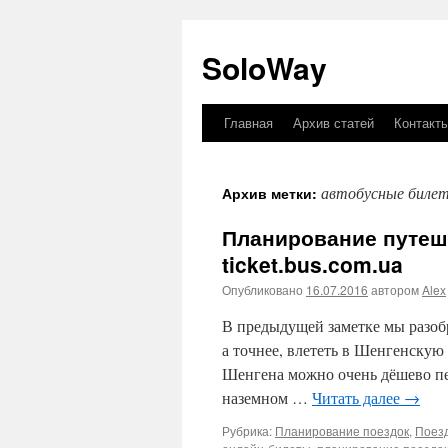
SoloWay
Главная
Архив статей
Контакт
Перейти
к
автобусные биле
Архив метки:
содержимому
Планирование путеш
ticket.bus.com.ua
Опубликовано
16.07.2016
автором
Alex
В предыдущей заметке мы разобр
а точнее, влететь в Шенгенскую 
Шенгена можно очень дёшево пе
наземном …
Читать далее
→
Рубрика:
Планирование поездок
,
Поез