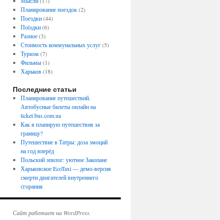
Мысли
(17)
Планирование поездок
(2)
Поездки
(44)
Поїздки
(6)
Разное
(3)
Стоимость коммунальных услуг
(5)
Туризм
(7)
Фильмы
(1)
Харьков
(18)
Последние статьи
Планирование путешествий.
Автобусные билеты онлайн на
ticket.bus.com.ua
Как я планирую путешествия за
границу?
Путешествие в Татры: доза эмоций
на год вперёд
Польский эпилог: уютное Закопане
Харьковское EcoTaxi — демо-версия
смерти двигателей внутреннего
сгорания
Сайт работает на WordPress.