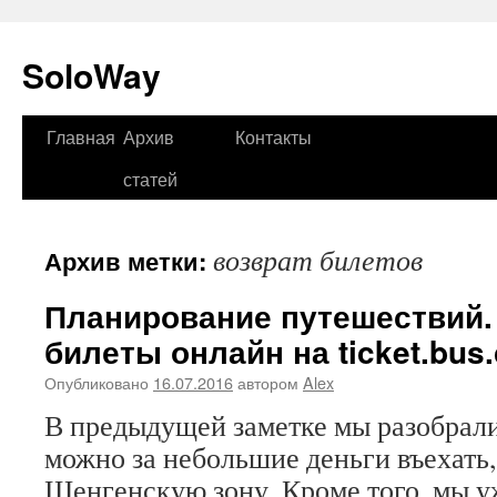
SoloWay
Главная
Архив
Контакты
Перейти
статей
к
содержимому
возврат билетов
Архив метки:
Планирование путешествий.
билеты онлайн на ticket.bus
Опубликовано
16.07.2016
автором
Alex
В предыдущей заметке мы разобрали
можно за небольшие деньги въехать, 
Шенгенскую зону. Кроме того, мы уж