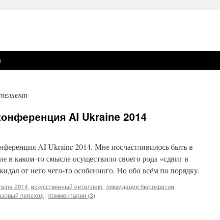
ы
нтеллект
конференция AI Ukraine 2014
нференция AI Ukraine 2014. Мне посчастливилось быть в
ие в каком-то смысле осуществило своего рода «сдвиг в
жидал от него чего-то особенного. Но обо всём по порядку.
kraine 2014
,
искусственный интеллект
,
ликвидация бюрократии
,
зовый переход
|
Комментарии (3)