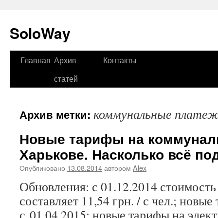
SoloWay
Главная
Архив
Контакты
Перейти
статей
к
содержимому
коммунальные плате
Архив метки:
Новые тарифы на коммунал
Харькове. Насколько всё п
Опубликовано
13.08.2014
автором
Alex
Обновления: с 01.12.2014 стоимость
составляет 11,54 грн. / с чел.; новые
с 01.04.2015; новые тарифы на элек