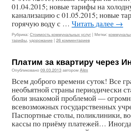
01.04.2015; новые тарифы на холодн
канализацию с 01.05.2015; новые та
горячую воду с …
Читать далее
→
Рубрика:
Стоимость коммунальных услуг
|
Метки:
коммуналь
тарифы
,
удорожание
|
26 комментариев
Платим за квартиру через И
Опубликовано
09.03.2013
автором
Alex
Всем доброго времени суток! Все г
необъятной страны периодически ст
боли знакомой проблемой — огромн
всевозможных государственных учр
Паспортные столы, поликлиники, в
кассы по приёму платежей… Иногда