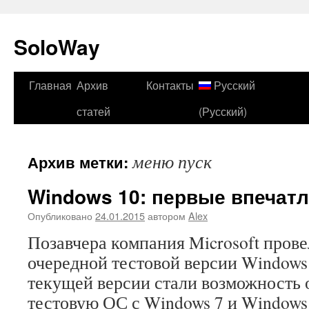
SoloWay
Главная
Архив
Контакты
Русский
Перейти
статей
(Русский)
к
содержимому
меню пуск
Архив метки:
Windows 10: первые впечат
Опубликовано
24.01.2015
автором
Alex
Позавчера компания Microsoft пров
очередной тестовой версии Windows
текущей версии стали возможность 
тестовую ОС с Windows 7 и Windows 