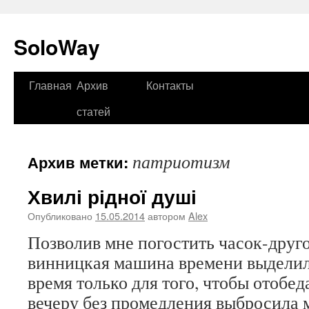
SoloWay
Главная
Архив
Контакты
Перейти
статей
к
содержимому
патриотизм
Архив метки:
Хвилі рідної душі
Опубликовано
15.05.2014
автором
Alex
Позволив мне погостить часок-друг
винницкая машина времени выделил
время только для того, чтобы отобед
вечеру без промедления выбросила 