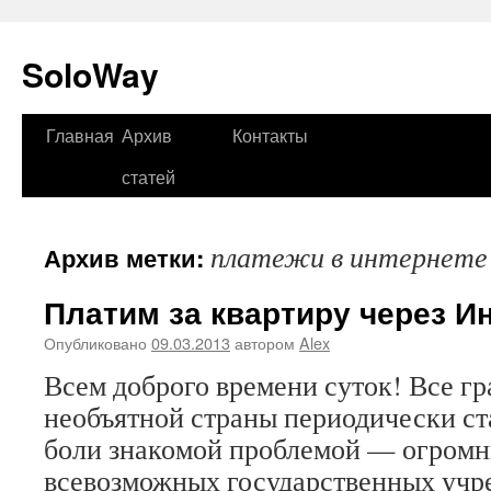
SoloWay
Главная
Архив
Контакты
Перейти
статей
к
содержимому
платежи в интернете
Архив метки:
Платим за квартиру через И
Опубликовано
09.03.2013
автором
Alex
Всем доброго времени суток! Все г
необъятной страны периодически ст
боли знакомой проблемой — огромн
всевозможных государственных учр