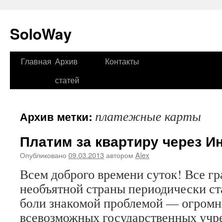
SoloWay
Главная
Архив
Контакты
Перейти
статей
к
содержимому
платежные карты
Архив метки:
Платим за квартиру через И
Опубликовано
09.03.2013
автором
Alex
Всем доброго времени суток! Все г
необъятной страны периодически ст
боли знакомой проблемой — огромн
всевозможных государственных учр