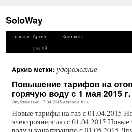
SoloWay
Главная
Архив
Контакты
Перейти
статей
к
содержимому
удорожание
Архив метки:
Повышение тарифов на отоп
горячую воду с 1 мая 2015 г.
Опубликовано
17.04.2015
автором
Alex
Новые тарифы на газ с 01.04.2015 Н
электроэнергию с 01.04.2015 Новые
воду и канализацию с 01.05.2015 Др