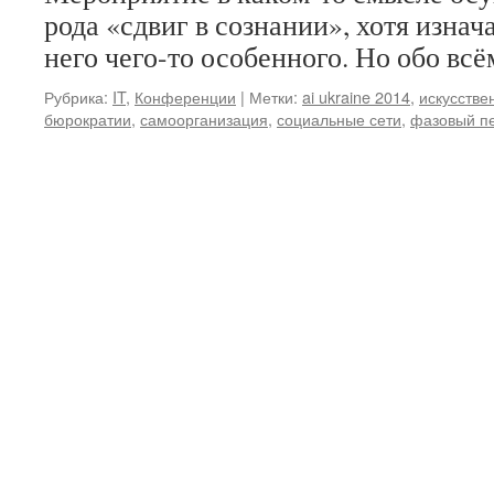
рода «сдвиг в сознании», хотя изнач
него чего-то особенного. Но обо всё
Рубрика:
IT
,
Конференции
|
Метки:
ai ukraine 2014
,
искусстве
бюрократии
,
самоорганизация
,
социальные сети
,
фазовый п