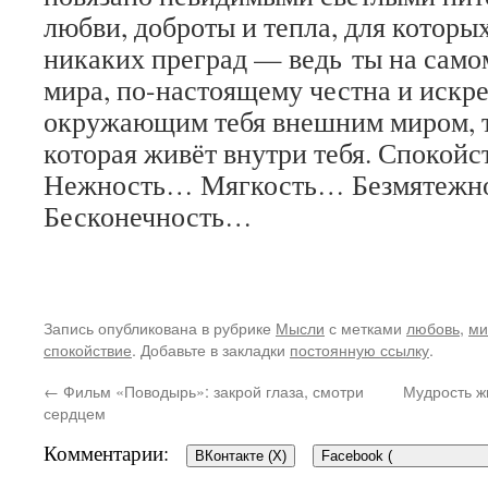
любви, доброты и тепла, для которы
никаких преград — ведь ты на само
мира, по-настоящему честна и искре
окружающим тебя внешним миром, т
которая живёт внутри тебя. Споко
Нежность… Мягкость… Безмятежн
Бесконечность…
Запись опубликована в рубрике
Мысли
с метками
любовь
,
ми
спокойствие
. Добавьте в закладки
постоянную ссылку
.
←
Фильм «Поводырь»: закрой глаза, смотри
Мудрость ж
сердцем
Комментарии:
ВКонтакте (
X
)
Facebook (