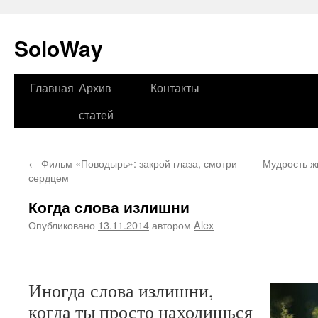
SoloWay
Главная
Архив
Контакты
Перейти
статей
к
содержимому
←
Фильм «Поводырь»: закрой глаза, смотри
Мудрость ж
сердцем
Когда слова излишни
Опубликовано
13.11.2014
автором
Alex
Иногда слова излишни,
когда ты просто находишься