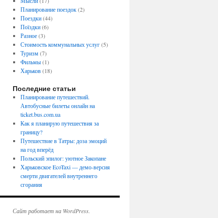
Мысли
(17)
Планирование поездок
(2)
Поездки
(44)
Поїздки
(6)
Разное
(3)
Стоимость коммунальных услуг
(5)
Туризм
(7)
Фильмы
(1)
Харьков
(18)
Последние статьи
Планирование путешествий.
Автобусные билеты онлайн на
ticket.bus.com.ua
Как я планирую путешествия за
границу?
Путешествие в Татры: доза эмоций
на год вперёд
Польский эпилог: уютное Закопане
Харьковское EcoTaxi — демо-версия
смерти двигателей внутреннего
сгорания
Сайт работает на WordPress.