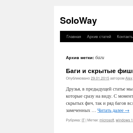
SoloWay
Главная
Архив статей
Контакт
Перейти
к
баги
Архив метки:
содержимому
Баги и скрытые фишк
Опубликовано
29.01.2015
автором
Alex
Друзья, в предыдущей статье м
которые сразу на виду. С момен
скрытых фич, так и ряд багов в
замеченных …
Читать далее
→
Рубрика:
IT
|
Метки:
microsoft
,
windows 