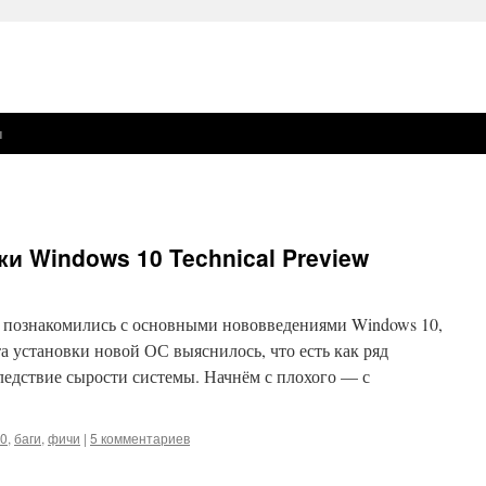
ы
и Windows 10 Technical Preview
ы познакомились с основными нововведениями Windows 10,
та установки новой ОС выяснилось, что есть как ряд
следствие сырости системы. Начнём с плохого — с
10
,
баги
,
фичи
|
5 комментариев