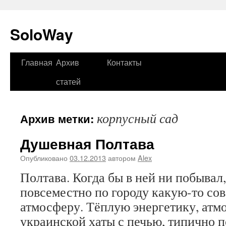
SoloWay
Главная
Архив
Контакты
Перейти
статей
к
содержимому
корпусный сад
Архив метки:
Душевная Полтава
Опубликовано
03.12.2013
автором
Alex
Полтава. Когда бы в ней ни побыва
повсеместно по городу какую-то с
атмосферу. Тёплую энергетику, атм
украинской хаты с печью, типично п