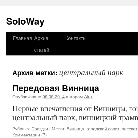
SoloWay
Главная
Архив
Контакты
Перейти
статей
к
содержимому
центральный парк
Архив метки:
Передовая Винница
Опубликовано
09.05.2014
автором
Alex
Первые впечатления от Винницы, гор
центральный парк, винницкий трам
Рубрика:
Поездки
|
Метки:
Винница
,
городской совет
,
рассвет
Комментарии (7)