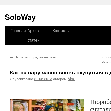
SoloWay
Главная
Архив
Контакты
Перейти
статей
к
содержимому
←
Нюрнберг средневековый
«Обла
облач
Как на пару часов вновь окунуться в 
Опубликовано
21.08.2013
автором
Alex
Нюрнбе
считалс