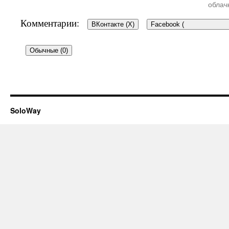
облач
Комментарии:
ВКонтакте (
X
)
Facebook (
Обычные (0)
Добавить комментарий
SoloWay
Ваш e-mail не будет опубликован.
Об
*
помечены
Комментарий