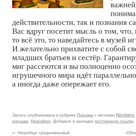
важней
понима
действительности, так и познания са
Вас вдруг посетит мысль о том, что,
то всё это, то наведайтесь в музей 
И желательно прихватите с собой св
младших братьев и сестёр. Гарантир
миг рассеются и вы полноценно осоз
игрушечного мира идёт параллельно
а иногда даже опережает его.
Запись опубликована в рубрике
Поездки
с метками
Nürnberg
игрушки
,
Нюрнберг
. Добавьте в закладки
постоянную ссылку
.
←
Нюрнберг средневековый
«Обла