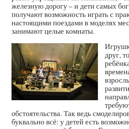
железную дорогу – и дети самых бо
получают возможность играть с пр
настоящими поездами в моделях мес
занимают целые комнаты.
Игрушка
друг, т
ребёнка
времен
взросл
развити
направ
требую
обстоятельства. Так ведь смоделиро
буквально всё: у детей есть возмож