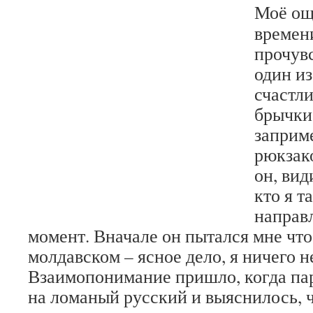
Моё ощ
времен
прочув
один и
счастл
брычки.
заприм
рюкзак
он, вид
кто я т
направ
момент. Вначале он пытался мне что
молдавском – ясное дело, я ничего н
Взаимопонимание пришло, когда па
на ломаный русский и выяснилось, ч