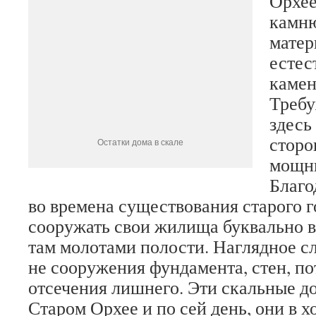
Орхее
камню
матер
естес
камен
Требу
здесь
сторо
Остатки дома в скале
мощн
Благо
во времена существования старого г
сооружать свои жилища буквально в
там молотами полости. Наглядное с
не сооружения фундамента, стен, по
отсечения лишнего. Эти скальные д
Старом Орхее и по сей день, они в 