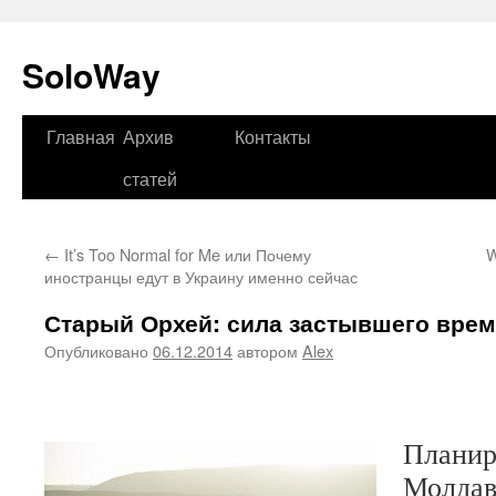
SoloWay
Главная
Архив
Контакты
Перейти
статей
к
содержимому
←
It’s Too Normal for Me или Почему
W
иностранцы едут в Украину именно сейчас
Старый Орхей: сила застывшего вре
Опубликовано
06.12.2014
автором
Alex
Планир
Молдав