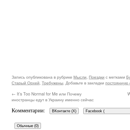
Запись опубликована в рубрике
Мысли
,
Поездки
с метками
Б
Старый Орхей
,
Требужены
. Добавьте в закладки
постоянную 
←
It’s Too Normal for Me или Почему
W
иностранцы едут в Украину именно сейчас
Комментарии:
ВКонтакте (
X
)
Facebook (
Обычные (0)