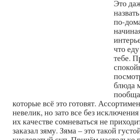
Это да
назвать
по-дом
начина
интерье
что еду
тебе. 
спокой
посмотр
блюда 
пообща
которые всё это готовят. Ассортиме
невелик, но зато все без исключени
их качестве сомневаться не приходит
заказал зяму. Зяма – это такой густ
кисловатый суп. Причём настолько г