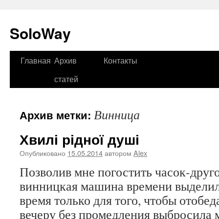
SoloWay
Главная
Архив
Контакты
Перейти
статей
к
содержимому
Винница
Архив метки:
Хвилі рідної душі
Опубликовано
15.05.2014
автором
Alex
Позволив мне погостить часок-друг
винницкая машина времени выделил
время только для того, чтобы отобед
вечеру без промедления выбросила 