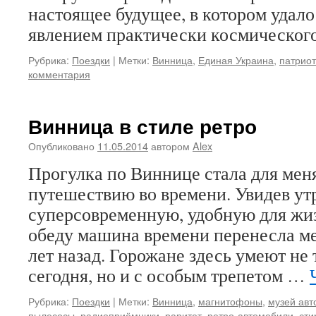
настоящее будущее, в котором удало
явлением практически космическог
Рубрика:
Поездки
|
Метки:
Винница
,
Единая Украина
,
патрио
комментария
Винница в стиле ретро
Опубликовано
11.05.2014
автором
Alex
Прогулка по Виннице стала для мен
путешествию во времени. Увидев ут
суперсовременную, удобную для жи
обеду машина времени перенесла ме
лет назад. Горожане здесь умеют не
сегодня, но и с особым трепетом …
Рубрика:
Поездки
|
Метки:
Винница
,
магнитофоны
,
музей ав
пылесосы
,
радиоприёмники
,
раритет
,
ретро-автомобили
,
ст