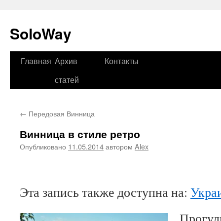
SoloWay
Главная
Архив
Контакты
Перейти
статей
к
содержимому
←
Передовая Винница
Винница в стиле ретро
Опубликовано
11.05.2014
автором
Alex
Эта запись также доступна на:
Укра
Прогул