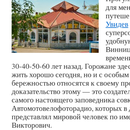
для ме
путеше
Увидев
суперс
удобну
Винниц
времен
30-40-50-60 лет назад. Горожане зде
жить хорошо сегодня, но и с особым
бережностью относятся к своему п
доказательство этому — это создате
самого настоящего заповедника сов
Автомотовелофоторадио, которых в 
представлял мировой человек по им
Викторович.