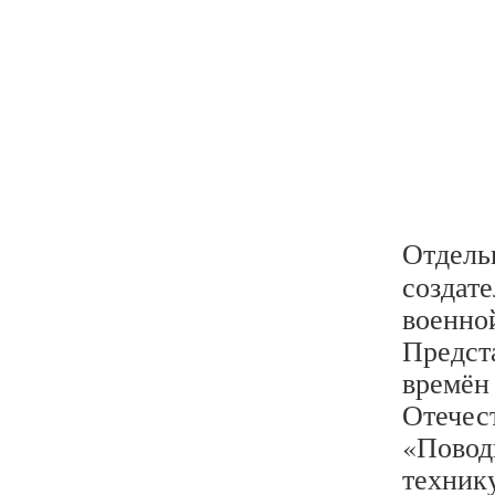
Отдель
создате
военной
Предст
времён
Отечес
«Повод
техник