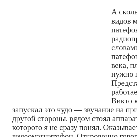
А сколь
видов 
патефо
радиоп
словами
патефо
века, п
нужно 
Предст
работа
Виктор
запускал это чудо — звучание на пр
другой стороны, рядом стоял аппара
которого я не сразу понял. Оказывае
видеомагнитофон. Откровенно говоря