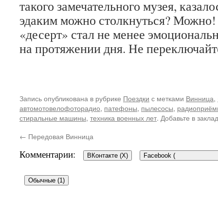
такого замечательного музея, казало
эдаким можно столкнуться? Можно
«десерт» стал не менее эмоциональ
на протяжении дня. Не переключайт
Запись опубликована в рубрике
Поездки
с метками
Винница
,
автомотовелофоторадио
,
патефоны
,
пылесосы
,
радиоприём
стиральные машины
,
техника военных лет
. Добавьте в закла
←
Передовая Винница
Комментарии:
ВКонтакте (
X
)
Facebook (
Обычные (1)