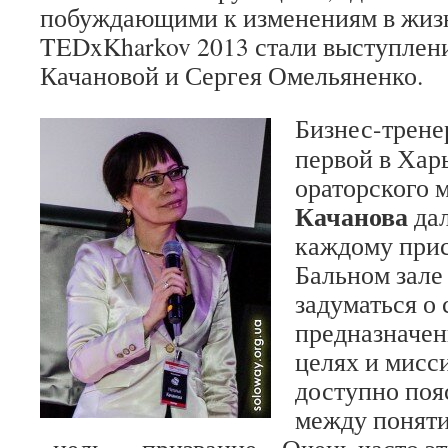
побуждающими к изменениям в жизн
TEDxKharkov 2013 стали выступлен
Качановой и Сергея Омельяненко.
Бизнес-трене
первой в Ха
ораторского 
Качанова
дал
каждому при
Бальном зале 
задуматься о
предназначен
целях и мисс
доступно поя
между поняти