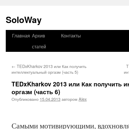
SoloWay
Главная
Архив
Контакты
Перейти
статей
к
содержимому
←
TEDxKharkov 2013 или Как получить
T
интеллектуальный оргазм (часть 5)
ин
TEDxKharkov 2013 или Как получить 
оргазм (часть 6)
Опубликовано
15.04.2013
автором
Alex
Самыми мотивирующими, вдохновл