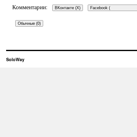
Комментарии:
ВКонтакте (
X
)
Facebook (
Обычные (0)
Добавить комментарий
SoloWay
Ваш e-mail не будет опубликован.
Об
*
помечены
Комментарий