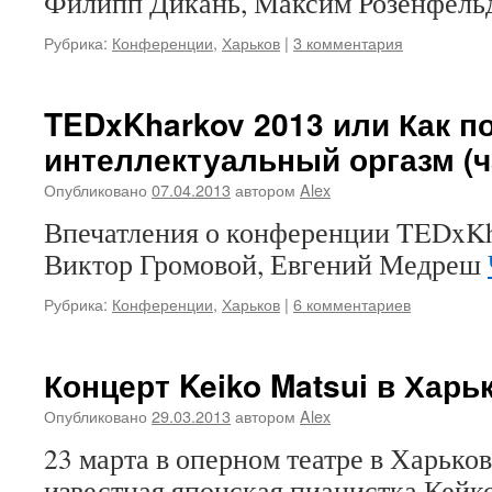
Филипп Дикань, Максим Розенфель
Рубрика:
Конференции
,
Харьков
|
3 комментария
TEDxKharkov 2013 или Как п
интеллектуальный оргазм (ч
Опубликовано
07.04.2013
автором
Alex
Впечатления о конференции TEDxKhar
Виктор Громовой, Евгений Медреш
Рубрика:
Конференции
,
Харьков
|
6 комментариев
Концерт Keiko Matsui в Харь
Опубликовано
29.03.2013
автором
Alex
23 марта в оперном театре в Харько
известная японская пианистка Кейк