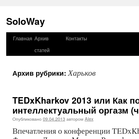
SoloWay
Главная
Архив
Контакты
Перейти
статей
к
содержимому
Харьков
Архив рубрики:
TEDxKharkov 2013 или Как п
интеллектуальный оргазм (ч
Опубликовано
09.04.2013
автором
Alex
Впечатления о конференции TEDxKhar