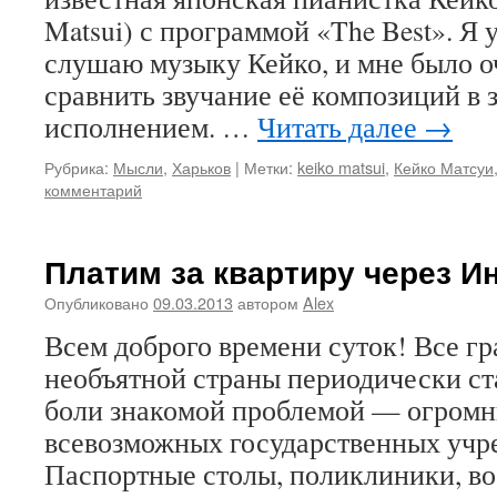
Matsui) с программой «The Best». Я 
слушаю музыку Кейко, и мне было о
сравнить звучание её композиций в 
исполнением. …
Читать далее
→
Рубрика:
Мысли
,
Харьков
|
Метки:
keiko matsui
,
Кейко Матсуи
комментарий
Платим за квартиру через И
Опубликовано
09.03.2013
автором
Alex
Всем доброго времени суток! Все г
необъятной страны периодически ст
боли знакомой проблемой — огромн
всевозможных государственных учр
Паспортные столы, поликлиники, в