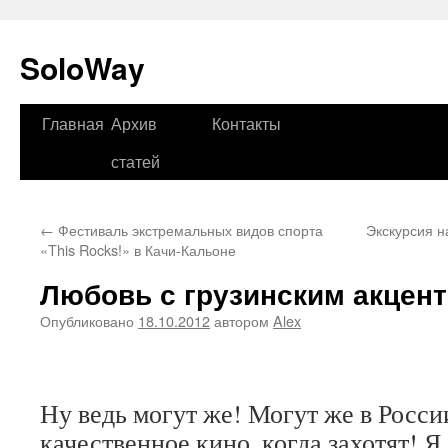
SoloWay
Главная
Архив
Контакты
Перейти
статей
к
содержимому
←
Фестиваль экстремальных видов спорта
Экскурсия н
«This Rocks!» в Качи-Кальоне
Любовь с грузинским акцен
Опубликовано
18.10.2012
автором
Alex
Ну ведь могут же! Могут же в Росси
качественное кино, когда захотят! Я 