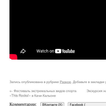
Запись опубликована в рубрике
Разное
. Добавьте в закладки
←
Фестиваль экстремальных видов спорта
Экскурсия н
«This Rocks!» в Качи-Кальоне
Комментарии:
ВКонтакте (
X
)
Facebook (