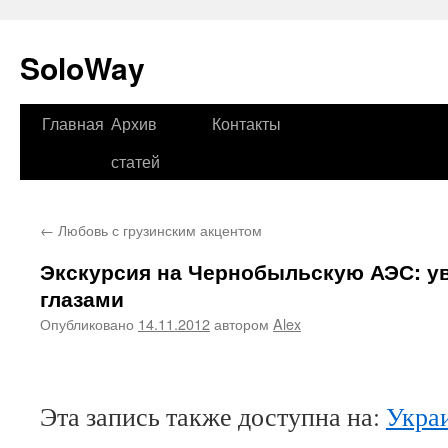
SoloWay
Главная
Архив
Контакты
Перейти
статей
к
содержимому
←
Любовь с грузинским акцентом
Экскурсия на Чернобыльскую АЭС: у
глазами
Опубликовано
14.11.2012
автором
Alex
Эта запись также доступна на:
Укра