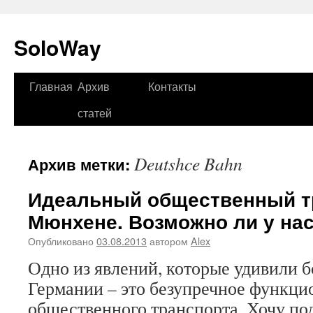
SoloWay
Главная
Архив
Контакты
Перейти
статей
к
содержимому
Deutshce Bahn
Архив метки:
Идеальный общественный т
Мюнхене. Возможно ли у нас
Опубликовано
03.08.2013
автором
Alex
Одно из явлений, которые удивили б
Германии – это безупречное функц
общественного транспорта. Хочу по