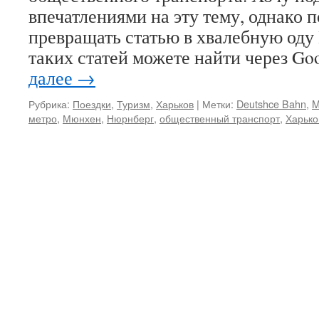
впечатлениями на эту тему, однако 
превращать статью в хвалебную оду
таких статей можете найти через Go
далее
→
Рубрика:
Поездки
,
Туризм
,
Харьков
|
Метки:
Deutshce Bahn
,
метро
,
Мюнхен
,
Нюрнберг
,
общественный транспорт
,
Харько