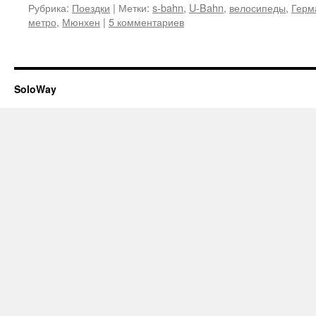
Рубрика:
Поездки
|
Метки:
s-bahn
,
U-Bahn
,
велосипеды
,
Герм
метро
,
Мюнхен
|
5 комментариев
SoloWay