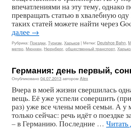
впечатлениями на эту тему, однако 
превращать статью в хвалебную оду
таких статей можете найти через Go
далее
→
Рубрика:
Поездки
,
Туризм
,
Харьков
|
Метки:
Deutshce Bahn
,
метро
,
Мюнхен
,
Нюрнберг
,
общественный транспорт
,
Харько
Германия: день первый, со
Опубликовано
04.07.2013
автором
Alex
Вчера в моей жизни свершилась одн
вещь. Её уже успели совершить (пр
раз) уже все члены моей семьи. А у
только сейчас: речь идёт о поездке з
– в Германию. Последние …
Читать