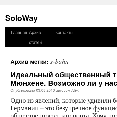
SoloWay
Главная
Архив
Контакты
Перейти
статей
к
содержимому
s-bahn
Архив метки:
Идеальный общественный т
Мюнхене. Возможно ли у нас
Опубликовано
03.08.2013
автором
Alex
Одно из явлений, которые удивили б
Германии – это безупречное функц
общественного транспорта. Хочу по