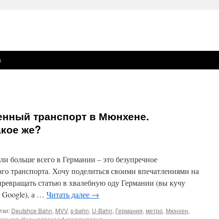
ы
нный транспорт в Мюнхене.
акое же?
ли больше всего в Германии – это безупречное
о транспорта. Хочу поделиться своими впечатлениями на
 превращать статью в хвалебную оду Германии (вы кучу
з Google), а …
Читать далее
→
тки:
Deutshce Bahn
,
MVV
,
s-bahn
,
U-Bahn
,
Германия
,
метро
,
Мюнхен
,