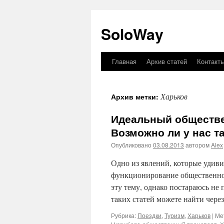
SoloWay
Главная
Архив статей
Контакт
Перейти
к
Харьков
Архив метки:
содержимому
Идеальный обществе
Возможно ли у нас т
Опубликовано
03.08.2013
автором
Alex
Одно из явлений, которые удиви
функционирование общественног
эту тему, однако постараюсь не
таких статей можете найти чере
Рубрика:
Поездки
,
Туризм
,
Харьков
|
Ме