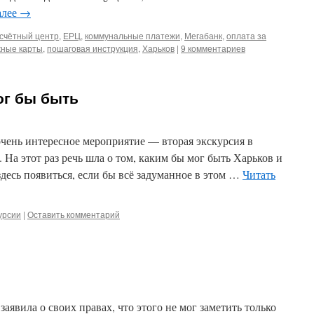
алее
→
счётный центр
,
ЕРЦ
,
коммунальные платежи
,
Мегабанк
,
оплата за
ные карты
,
пошаговая инструкция
,
Харьков
|
9 комментариев
ог бы быть
очень интересное мероприятие — вторая экскурсия в
 На этот раз речь шла о том, каким бы мог быть Харьков и
десь появиться, если бы всё задуманное в этом …
Читать
урсии
|
Оставить комментарий
заявила о своих правах, что этого не мог заметить только