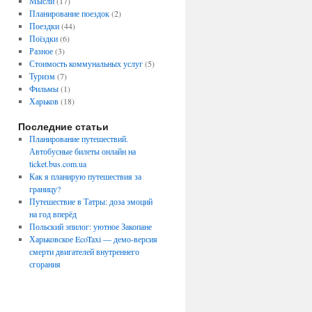
Мысли
(17)
Планирование поездок
(2)
Поездки
(44)
Поїздки
(6)
Разное
(3)
Стоимость коммунальных услуг
(5)
Туризм
(7)
Фильмы
(1)
Харьков
(18)
Последние статьи
Планирование путешествий.
Автобусные билеты онлайн на
ticket.bus.com.ua
Как я планирую путешествия за
границу?
Путешествие в Татры: доза эмоций
на год вперёд
Польский эпилог: уютное Закопане
Харьковское EcoTaxi — демо-версия
смерти двигателей внутреннего
сгорания