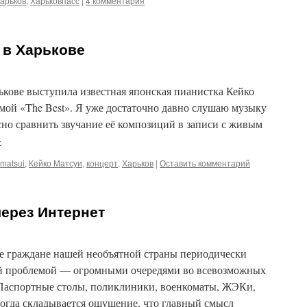
арьков
,
Харьковпасс
|
4 комментария
 в Харькове
рькове выступила известная японская пианистка Кейко
ммой «The Best». Я уже достаточно давно слушаю музыку
сно сравнить звучание её композиций в записи с живым
→
 matsui
,
Кейко Матсуи
,
концерт
,
Харьков
|
Оставить комментарий
через Интернет
се граждане нашей необъятной страны периодически
ой проблемой — огромными очередями во всевозможных
Паспортные столы, поликлиники, военкоматы, ЖЭКи,
гда складывается ощущение, что главный смысл