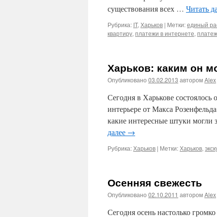
существования всех …
Читать д
Рубрика:
IT
,
Харьков
|
Метки:
единый ра
квартиру
,
платежи в интернете
,
платеж
Харьков: каким он м
Опубликовано
03.02.2013
автором
Alex
Сегодня в Харькове состоялось 
интерьере от Макса Розенфельда.
какие интересные штуки могли з
далее
→
Рубрика:
Харьков
|
Метки:
Харьков
,
экск
Осенняя свежесть
Опубликовано
02.10.2011
автором
Alex
Сегодня осень настолько громко 