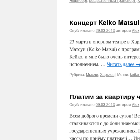
Нюрнберг
,
общественный транспорт
,
Х
Концерт Keiko Matsui
Опубликовано
29.03.2013
автором
Alex
23 марта в оперном театре в Ха
Матсуи (Keiko Matsui) с програ
Кейко, и мне было очень интере
исполнением. …
Читать далее
Рубрика:
Мысли
,
Харьков
|
Метки:
keiko
Платим за квартиру 
Опубликовано
09.03.2013
автором
Alex
Всем доброго времени суток! В
сталкиваются с до боли знаком
государственных учреждениях. 
кассы по приёму платежей… Ино