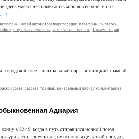
ане здесь умеют не только жить хорошо сегодня, но и с
ее
→
гнитофоны
,
музей автомотовелофоторадио
,
патефоны
,
пылесосы
,
мобили
,
стиральные машины
,
техника военных лет
|
1 комментарий
, городской совет, центральный парк, винницкий трамвай
одской совет
,
рассвет
,
трамвай
,
центральный парк
|
7 комментариев
еобыкновенная Аджария
концу в 22:45, когда в путь отправился ночной поезд
аури – это, конечно же, не основная цель этой поездки,