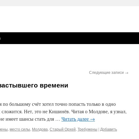
ы
Следующие записи
→
 застывшего времени
 по большому счёт хотел точно попасть только в одно
сложится. Нет, это не Кишинёв. Читая о Молдове, я узнал,
олне имеет шансы стать для …
Читать далее
→
чены
,
место силы
,
Молдова
,
Старый Орхей
,
Требужены
|
Добавить