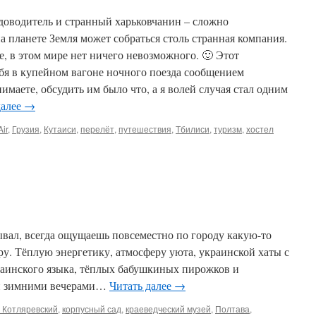
удоводитель и странный харьковчанин – сложно
на планете Земля может собраться столь странная компания.
е, в этом мире нет ничего невозможного. 🙂 Этот
бя в купейном вагоне ночного поезда сообщением
маете, обсудить им было что, а я волей случая стал одним
далее
→
ir
,
Грузия
,
Кутаиси
,
перелёт
,
путешествия
,
Тбилиси
,
туризм
,
хостел
ывал, всегда ощущаешь повсеместно по городу какую-то
у. Тёплую энергетику, атмосферу уюта, украинской хаты с
раинского языка, тёплых бабушкиных пирожков и
ми зимними вечерами…
Читать далее
→
 Котляревский
,
корпусный сад
,
краеведческий музей
,
Полтава
,