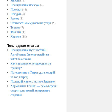
Мысли
(17)
Планирование поездок
(2)
Поездки
(44)
Поїздки
(6)
Разное
(3)
Стоимость коммунальных услуг
(5)
Туризм
(7)
Фильмы
(1)
Харьков
(18)
Последние статьи
Планирование путешествий.
Автобусные билеты онлайн на
ticket.bus.com.ua
Как я планирую путешествия за
границу?
Путешествие в Татры: доза эмоций
на год вперёд
Польский эпилог: уютное Закопане
Харьковское EcoTaxi — демо-версия
смерти двигателей внутреннего
сгорания