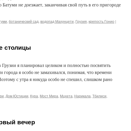
 Батуми не доезжает, заканчивая свой путь в его пригороде
туми
,
ботанический сад
,
водопад Махунцети
,
Грузия
,
крепость Гонио
|
е столицы
в Грузии я планировал целиком и полностью посвятить
и города я особо не замахивался, понимая, что времени
Поэтому с утра я никуда особо не спешил, слишком рано
ри
,
Дом Юстиции
,
Кура
,
Мост Мира
,
Мцхета
,
Нарикала
,
Тбилиси
,
ервый вечер