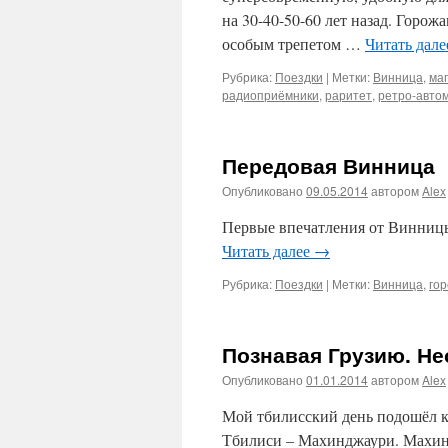
на 30-40-50-60 лет назад. Горож
особым трепетом …
Читать дал
Рубрика:
Поездки
|
Метки:
Винница
,
ма
радиоприёмники
,
раритет
,
ретро-авто
Передовая Винница
Опубликовано
09.05.2014
автором
Alex
Первые впечатления от Винницы
Читать далее
→
Рубрика:
Поездки
|
Метки:
Винница
,
гор
Познавая Грузию. Н
Опубликовано
01.01.2014
автором
Alex
Мой тбилисский день подошёл к 
Тбилиси – Махинджаури. Махиндж