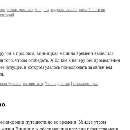
рие
,
землетрясение
,
Молдова
,
мудрость жизни
,
случайности не
ментарий
другой в прошлом, винницкая машина времени выделила
я того, чтобы отобедать. А ближе к вечеру без промедления
ее будущее, в котором удалось понаблюдать за явлением
ня.
иная Украина
,
патриотизм
,
Рошен
,
фонтан
|
4 комментария
ро
 меня сродни путешествию во времени. Увидев утром
 жизни Винницу, к обеду машина времени перенесла меня