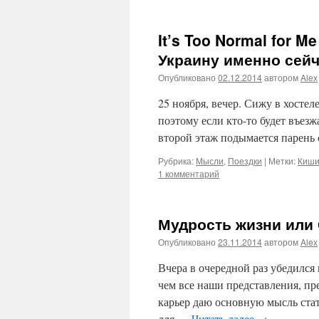
It’s Too Normal for 
Украину именно сей
Опубликовано
02.12.2014
автором
Alex
25 ноября, вечер. Сижу в хостел
поэтому если кто-то будет въезж
второй этаж подымается парень
Рубрика:
Мысли
,
Поездки
|
Метки:
Киши
1 комментарий
Мудрость жизни или
Опубликовано
23.11.2014
автором
Alex
Вчера в очередной раз убедился 
чем все наши представления, пр
карьер даю основную мысль стат
для …
Читать далее
→