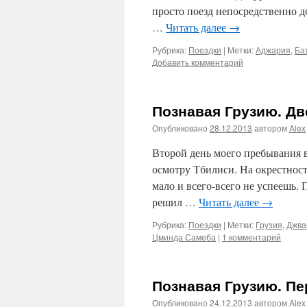
просто поезд непосредственно до
…
Читать далее
→
Рубрика:
Поездки
|
Метки:
Аджария
,
Ба
Добавить комментарий
Познавая Грузию. Дв
Опубликовано
28.12.2013
автором
Alex
Второй день моего пребывания 
осмотру Тбилиси. На окрестност
мало и всего-всего не успеешь. 
решил …
Читать далее
→
Рубрика:
Поездки
|
Метки:
Грузия
,
Джва
Цминда Самеба
|
1 комментарий
Познавая Грузию. П
Опубликовано
24.12.2013
автором
Alex