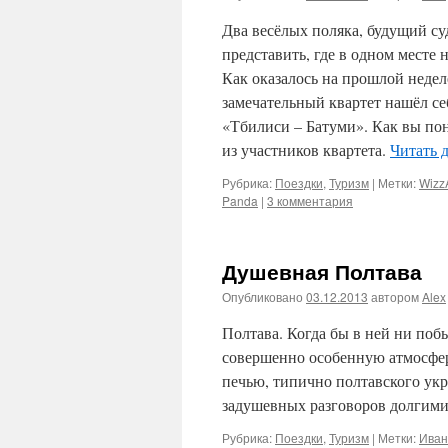
Два весёлых поляка, будущий с
представить, где в одном месте 
Как оказалось на прошлой недел
замечательный квартет нашёл се
«Тбилиси – Батуми». Как вы пони
из участников квартета.
Читать 
Рубрика:
Поездки
,
Туризм
|
Метки:
WizzA
Panda
|
3 комментария
Душевная Полтава
Опубликовано
03.12.2013
автором
Alex
Полтава. Когда бы в ней ни поб
совершенно особенную атмосфер
печью, типично полтавского ук
задушевных разговоров долги
Рубрика:
Поездки
,
Туризм
|
Метки:
Иван