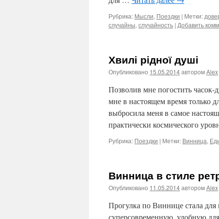
Рубрика:
Мысли
,
Поездки
|
Метки:
дове
случайны
,
случайность
|
Добавить ком
Хвилі рідної душі
Опубликовано
15.05.2014
автором
Alex
Позволив мне погостить часок-
мне в настоящем время только дл
выбросила меня в самое настоящ
практически космического уров
Рубрика:
Поездки
|
Метки:
Винница
,
Ед
Винница в стиле рет
Опубликовано
11.05.2014
автором
Alex
Прогулка по Виннице стала для
суперсовременную, удобную для