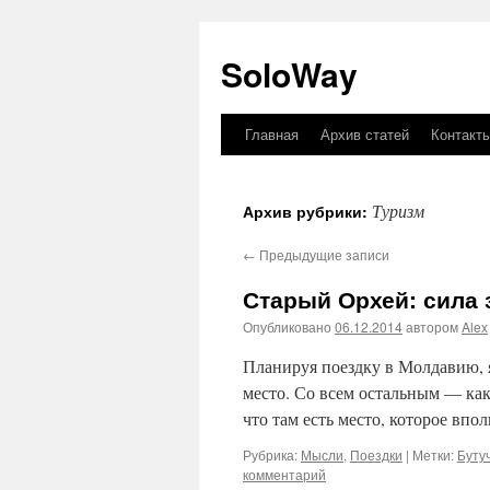
SoloWay
Главная
Архив статей
Контакт
Перейти
к
Туризм
Архив рубрики:
содержимому
←
Предыдущие записи
Старый Орхей: сила
Опубликовано
06.12.2014
автором
Alex
Планируя поездку в Молдавию, я
место. Со всем остальным — как 
что там есть место, которое вп
Рубрика:
Мысли
,
Поездки
|
Метки:
Буту
комментарий