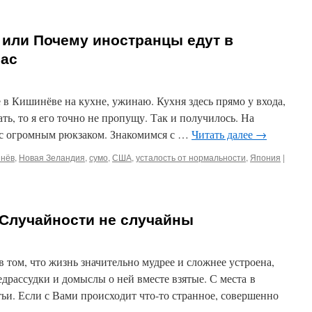
Me или Почему иностранцы едут в
час
е в Кишинёве на кухне, ужинаю. Кухня здесь прямо у входа,
ать, то я его точно не пропущу. Так и получилось. На
 с огромным рюкзаком. Знакомимся с …
Читать далее
→
нёв
,
Новая Зеландия
,
сумо
,
США
,
усталость от нормальности
,
Япония
|
 Случайности не случайны
в том, что жизнь значительно мудрее и сложнее устроена,
едрассудки и домыслы о ней вместе взятые. С места в
ьи. Если с Вами происходит что-то странное, совершенно